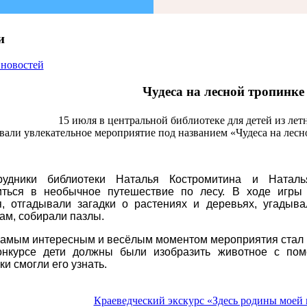
и
 новостей
Чудеса на лесной тропинке
15 июля в центральной библиотеке для детей из лет
вали увлекательное мероприятие под названием «Чудеса на лес
рудники библиотеки Наталья Костромитина и Натал
иться в необычное путешествие по лесу. В ходе игры
я, отгадывали загадки о растениях и деревьях, угадыв
ам, собирали пазлы.
самым интересным и весёлым моментом мероприятия стал к
онкурсе дети должны были изобразить животное с по
ки смогли его узнать.
Краеведческий экскурс «Здесь родины моей 