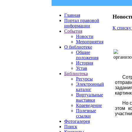
Главная
Новост
Портал правовой
информации
К списку
События
Новости
Мероприятия
О библиотеке
Общие
организо
положения
История
Устав
Библиотека
Сот
Ресурсы
отправ
Электронный
задани
каталог
картинк
Виртуальные
выставки
Но 
Краеведение
этом к
Полезные
участни
ссылки
Фотогалерея
Поиск
Контакты