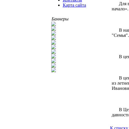
Для 
Карта сайта
начало».
Баннеры
В на
"Семья".
В це
В це
из летне
Иванович
В Це
давности
К списку