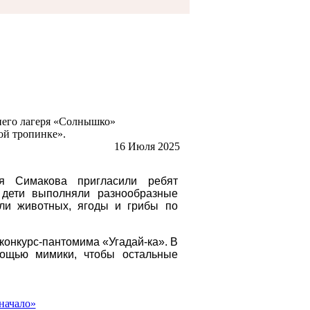
него лагеря «Солнышко»
ной тропинке».
16 Июля 2025
ья Симакова пригласили ребят
 дети выполняли разнообразные
али животных, ягоды и грибы по
онкурс-пантомима «Угадай-ка». В
мощью мимики, чтобы остальные
начало»