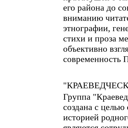
его района до с
вниманию читате
этнографии, ген
стихи и проза м
объективно взгл
современность П
"КРАЕВЕДЧЕС
Группа "Краевед
создана с целью
историей родног
являются сотруд