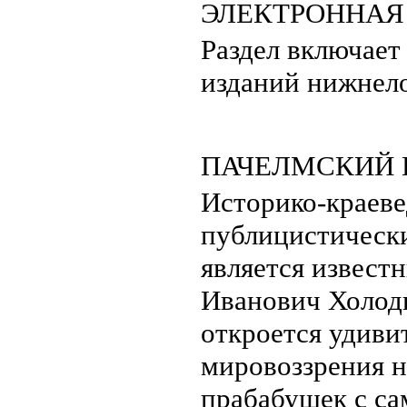
ЭЛЕКТРОННАЯ
Раздел включает
изданий нижнело
ПАЧЕЛМСКИЙ 
Историко-краеве
публицистически
является извест
Иванович Холодк
откроется удиви
мировоззрения н
прабабушек с са