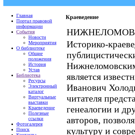
Главная
Краеведение
Портал правовой
информации
НИЖНЕЛОМОВ
События
Новости
Историко-краеве
Мероприятия
О библиотеке
публицистически
Общие
положения
Нижнеломовским
История
Устав
является извест
Библиотека
Ресурсы
Иванович Холод
Электронный
каталог
читателя предст
Виртуальные
выставки
генеалогии и др
Краеведение
Полезные
авторов, позвол
ссылки
Фотогалерея
культуру и совр
Поиск
Контакты